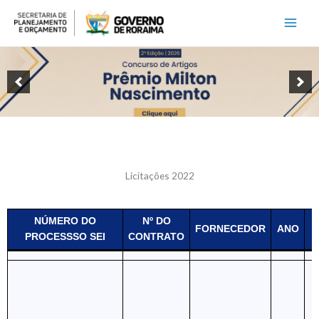
Ir
para
o
conteúdo
Licitações 2022
NÚMERO DO
Nº DO
FORNECEDOR
ANO
PROCESSSO SEI
CONTRATO