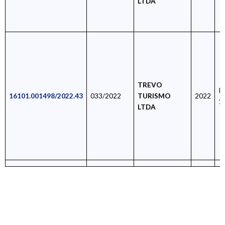
LTDA
TREVO
R
16101.001498/2022.43
033/2022
TURISMO
2022
1
LTDA