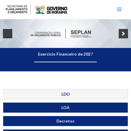
Ir
para
o
conteúdo
Exercício Financeiro de 202
7
LDO
LOA
Decretos